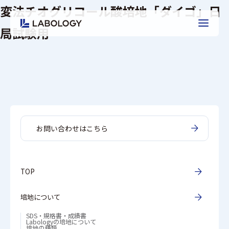
変法チオグリコール酸培地「ダイゴ」日
局試験用
お問い合わせはこちら
TOP
培地について
SDS・規格書・成績書
Labologyの培地について
培地の種類