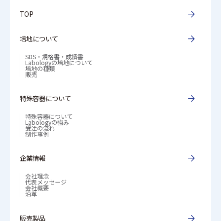
TOP
培地について
SDS・規格書・成績書
Labologyの培地について
培地の種類
販売
特殊容器について
特殊容器について
Labologyの強み
受注の流れ
制作事例
企業情報
会社理念
代表メッセージ
会社概要
沿革
販売製品