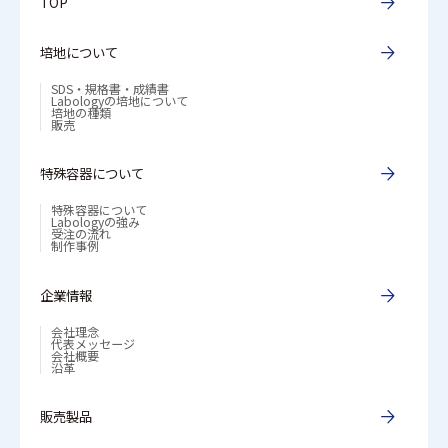
TOP
培地について
SDS・規格書・成績書
Labologyの培地について
培地の種類
販売
特殊容器について
特殊容器について
Labologyの強み
受注の流れ
制作事例
企業情報
会社理念
代表メッセージ
会社概要
沿革
販売製品