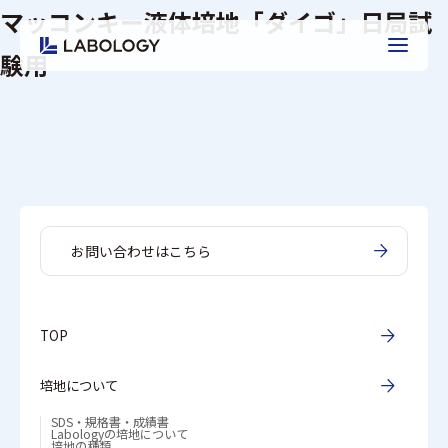
マッコンキー液体培地「ダイゴ」日局試
験用
お問い合わせはこちら
TOP
培地について
SDS・規格書・成績書
Labologyの培地について
培地の種類