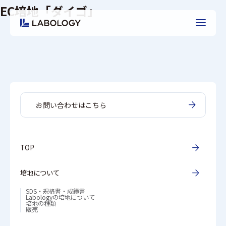
EC培地「ダイゴ」
お問い合わせはこちら
TOP
培地について
SDS・規格書・成績書
Labologyの培地について
培地の種類
販売